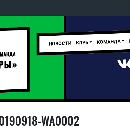
Конференция «Восток»
Дивизион Золотой
КОМАНДА
КЛУБ
НОВОСТИ
Авто
рансляции
Белые Медведи
ты
Ирбис
Кузнецкие Медведи
ые трансляции
Мамонты Югры
т-магазин
Омские Ястребы
Стальные Лисы
ение МХЛ
0190918-WA0002
Толпар
Чайка