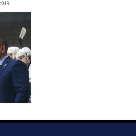
2019
Дивизион Серебряный
АКМ-Новомосковск
Красноярские Рыси
Ладья
Локо-76
МХК Молот
Реактор
Сибирские Cнайперы
Снежные Барсы
Спутник Ал
Тюменский Легион