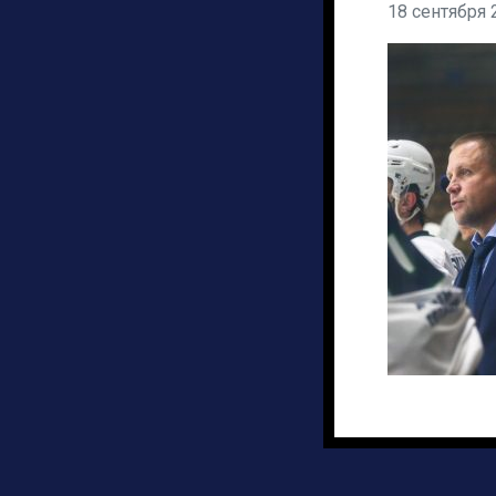
18 сентября 
Дивизион Серебряный
Академия СКА
АКМ-Юниор
Амурские Тигры
Красная Машина-Юниор
Крылья Советов
МХК Динамо-Карелия
МХК Спартак-МАХ
Сахалинские Акулы
СМО МХК Атлант
Тайфун
ХК Капитан