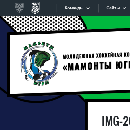
Команды
Сайты
Конференция «Запад»
Сайты
Дивизион Золотой
Академия Михайлова
Видеот
Алмаз
Хайлай
Динамо-Шинник
Красная Армия
Текстов
Локо
Интерне
МХК Динамо СПб
МХК Динамо-М
Прилож
IMG-2
МХК Спартак
СКА-1946